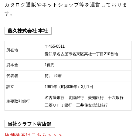
カタログ通販やネットショップ等を運営しておりま
す。
藤久株式会社 本社
〒465-8511
所在地
愛知県名古屋市名東区高社一丁目210番地
資本金
1億円
代表者
筒井 和宏
設立
1961年（昭和36年）3月1日
名古屋銀行 北陸銀行 愛知銀行 十六銀行
主要取引銀行
三菱ＵＦＪ銀行 三井住友信託銀行
当社クラフト実店舗
店舗検索はこちら＞＞＞